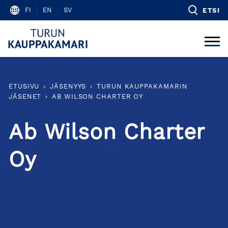
Skip
FI
EN
SV
ETSI
to
content
ETUSIVU
›
JÄSENYYS
›
TURUN KAUPPAKAMARIN
JÄSENET
›
AB WILSON CHARTER OY
Ab Wilson Charter
Oy