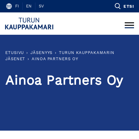
Skip
FI
EN
SV
ETSI
to
content
ETUSIVU
›
JÄSENYYS
›
TURUN KAUPPAKAMARIN
JÄSENET
›
AINOA PARTNERS OY
Ainoa Partners Oy