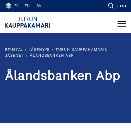
Skip
FI
EN
SV
ETSI
to
content
ETUSIVU
›
JÄSENYYS
›
TURUN KAUPPAKAMARIN
JÄSENET
›
ÅLANDSBANKEN ABP
Ålandsbanken Abp