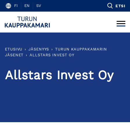
Skip
FI
EN
SV
ETSI
to
content
ETUSIVU
›
JÄSENYYS
›
TURUN KAUPPAKAMARIN
JÄSENET
›
ALLSTARS INVEST OY
Allstars Invest Oy