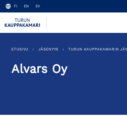
Skip
FI
EN
SV
to
content
ETUSIVU
›
JÄSENYYS
›
TURUN KAUPPAKAMARIN JÄ
Alvars Oy