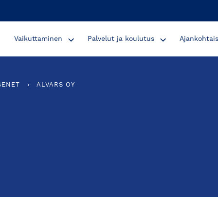
Vaikuttaminen
Palvelut ja koulutus
Ajankohtai
SENET
›
ALVARS OY