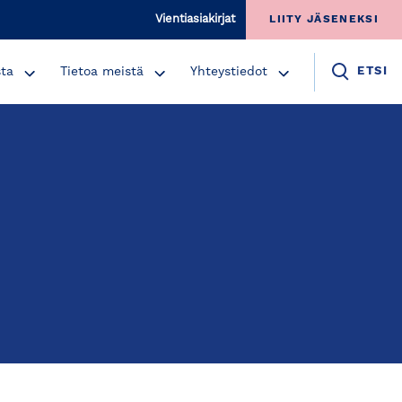
Vientiasiakirjat
LIITY JÄSENEKSI
sta
Tietoa meistä
Yhteystiedot
ETSI