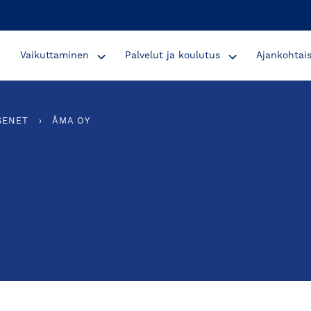
Vaikuttaminen
Palvelut ja koulutus
Ajankohtai
SENET
›
ÅMA OY