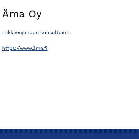
Åma Oy
Liikkeenjohdon konsultointi.
https://www.åma.fi