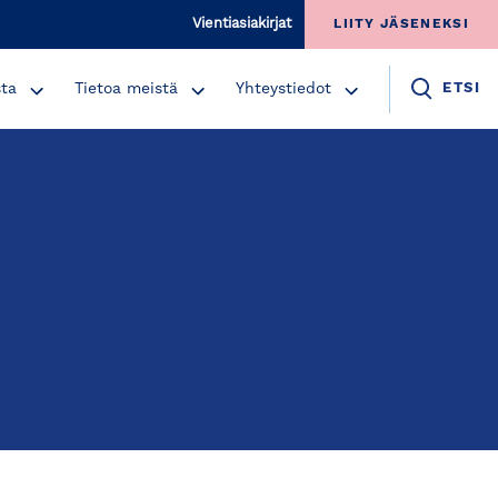
Vientiasiakirjat
LIITY JÄSENEKSI
sta
Tietoa meistä
Yhteystiedot
ETSI