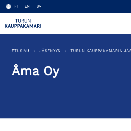
Skip
FI
EN
SV
to
content
ETUSIVU
›
JÄSENYYS
›
TURUN KAUPPAKAMARIN JÄ
Åma Oy