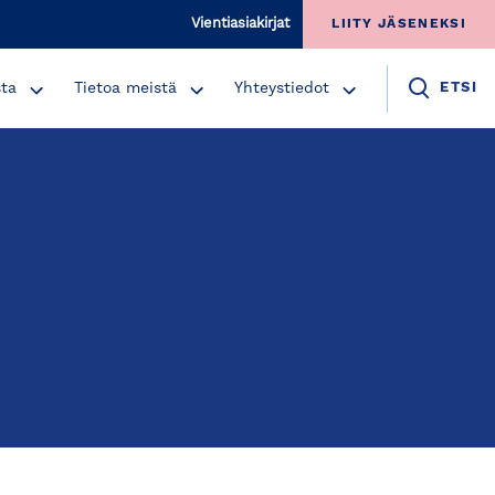
Vientiasiakirjat
LIITY JÄSENEKSI
sta
Tietoa meistä
Yhteystiedot
ETSI