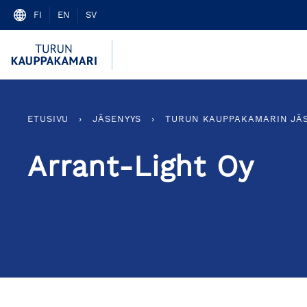
Skip
FI
EN
SV
to
content
ETUSIVU
›
JÄSENYYS
›
TURUN KAUPPAKAMARIN JÄ
Arrant-Light Oy