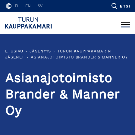
Skip
FI
EN
SV
ETSI
to
content
ETUSIVU
›
JÄSENYYS
›
TURUN KAUPPAKAMARIN
JÄSENET
›
ASIANAJOTOIMISTO BRANDER & MANNER OY
Asianajotoimisto
Brander & Manner
Oy