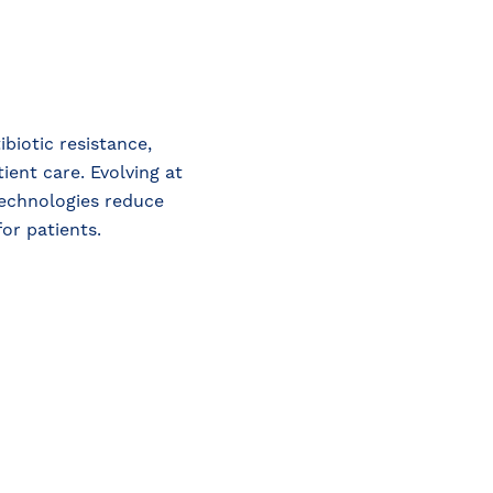
biotic resistance,
ient care. Evolving at
technologies reduce
for patients.