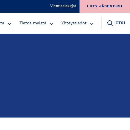
Vientiasiakirjat
LIITY JÄSENEKSI
sta
Tietoa meistä
Yhteystiedot
ETSI