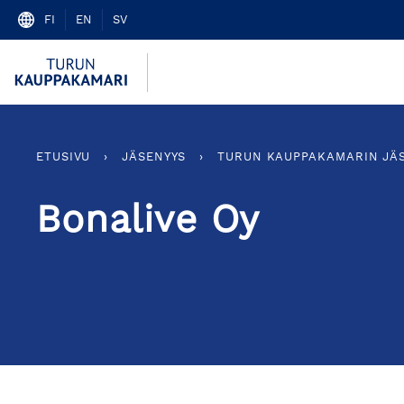
Skip
FI
EN
SV
to
content
ETUSIVU
›
JÄSENYYS
›
TURUN KAUPPAKAMARIN JÄ
Bonalive Oy