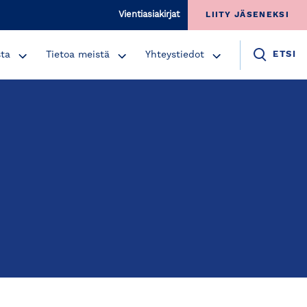
Vientiasiakirjat
LIITY JÄSENEKSI
sta
Tietoa meistä
Yhteystiedot
ETSI