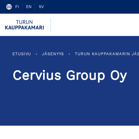
Skip
FI
EN
SV
to
content
ETUSIVU
›
JÄSENYYS
›
TURUN KAUPPAKAMARIN JÄ
Cervius Group Oy