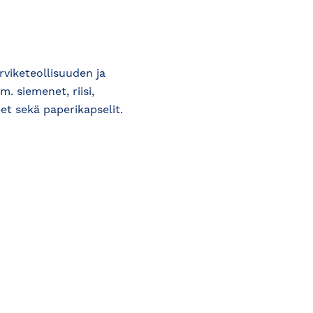
viketeollisuuden ja
 siemenet, riisi,
eet sekä paperikapselit.