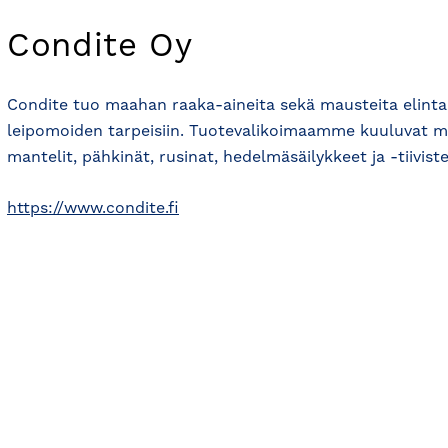
Condite Oy
Condite tuo maahan raaka-aineita sekä mausteita elintar
leipomoiden tarpeisiin. Tuotevalikoimaamme kuuluvat mm.
mantelit, pähkinät, rusinat, hedelmäsäilykkeet ja -tiivist
https://www.condite.fi