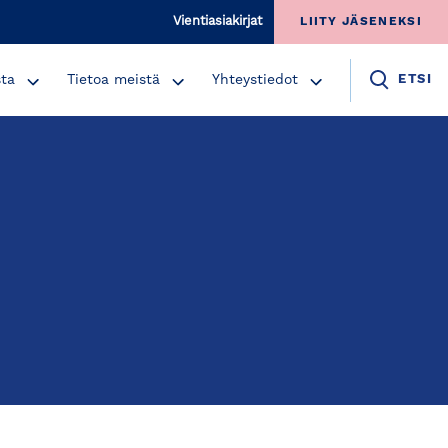
Vientiasiakirjat
LIITY JÄSENEKSI
sta
Tietoa meistä
Yhteystiedot
ETSI