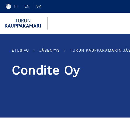
Skip
FI
EN
SV
to
content
ETUSIVU
›
JÄSENYYS
›
TURUN KAUPPAKAMARIN JÄ
Condite Oy