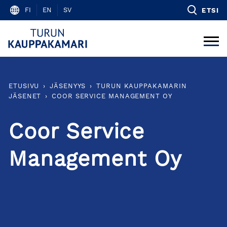
Skip
FI
EN
SV
ETSI
to
content
ETUSIVU
›
JÄSENYYS
›
TURUN KAUPPAKAMARIN
JÄSENET
›
COOR SERVICE MANAGEMENT OY
Coor Service
Management Oy