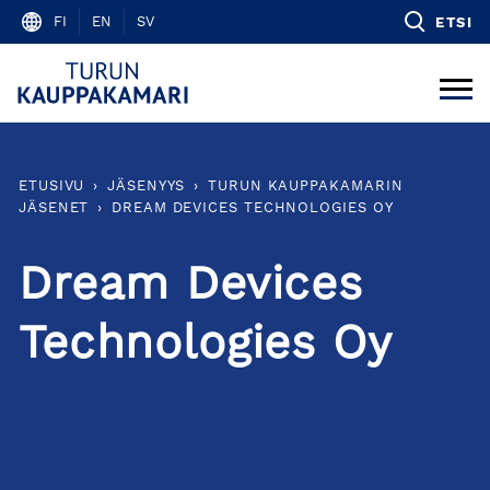
Skip
FI
EN
SV
ETSI
to
content
ETUSIVU
›
JÄSENYYS
›
TURUN KAUPPAKAMARIN
JÄSENET
›
DREAM DEVICES TECHNOLOGIES OY
Dream Devices
Technologies Oy