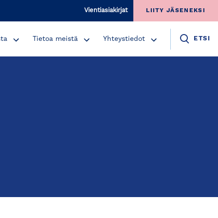
Vientiasiakirjat
LIITY JÄSENEKSI
sta
Tietoa meistä
Yhteystiedot
ETSI