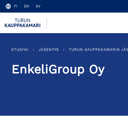
Skip
FI
EN
SV
to
content
ETUSIVU
›
JÄSENYYS
›
TURUN KAUPPAKAMARIN JÄ
EnkeliGroup Oy