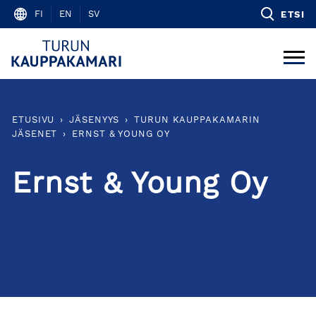
Skip
FI
EN
SV
ETSI
to
content
ETUSIVU
›
JÄSENYYS
›
TURUN KAUPPAKAMARIN
JÄSENET
›
ERNST & YOUNG OY
Ernst & Young Oy