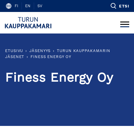
Skip
FI
EN
SV
ETSI
to
content
ETUSIVU
›
JÄSENYYS
›
TURUN KAUPPAKAMARIN
JÄSENET
›
FINESS ENERGY OY
Finess Energy Oy