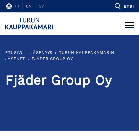
Skip
FI
EN
SV
ETSI
to
content
ETUSIVU
›
JÄSENYYS
›
TURUN KAUPPAKAMARIN
JÄSENET
›
FJÄDER GROUP OY
Fjäder Group Oy