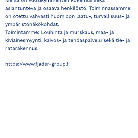
Meillä on vuosikymmenten kokemus sekä
asiantunteva ja osaava henkilöstö. Toiminnassamme
on otettu vahvasti huomioon laatu-, turvallisuus- ja
ympäristönäkökohdat.
Toimintamme: Louhinta ja murskaus, maa- ja
kiviainesmyynti, kaivos- ja tehdaspalvelu sekä tie- ja
ratarakennus.
https://www.fjader-group.fi