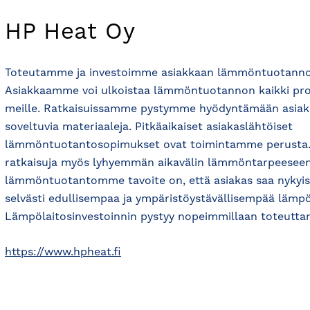
HP Heat Oy
Toteutamme ja investoimme asiakkaan lämmöntuotannon 
Asiakkaamme voi ulkoistaa lämmöntuotannon kaikki pros
meille. Ratkaisuissamme pystymme hyödyntämään asiakk
soveltuvia materiaaleja. Pitkäaikaiset asiakaslähtöiset
lämmöntuotantosopimukset ovat toimintamme perusta
ratkaisuja myös lyhyemmän aikavälin lämmöntarpeeseen
lämmöntuotantomme tavoite on, että asiakas saa nykyi
selvästi edullisempaa ja ympäristöystävällisempää lämpö
Lämpölaitosinvestoinnin pystyy nopeimmillaan toteutta
https://www.hpheat.fi