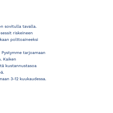
sovitulla tavalla.
essit riskeineen
aan polttoaineeksi
. Pystymme tarjoamaan
. Kaiken
stä kustannustasoa
ä.
maan 3-12 kuukaudessa.