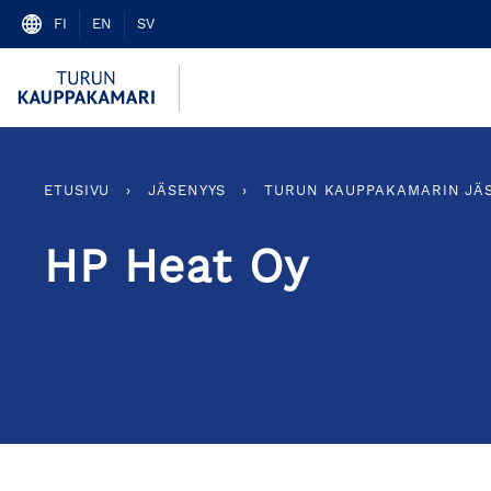
Skip
FI
EN
SV
to
content
ETUSIVU
›
JÄSENYYS
›
TURUN KAUPPAKAMARIN JÄ
HP Heat Oy