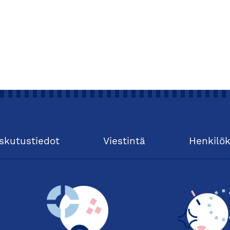
skutustiedot
Viestintä
Henkilö