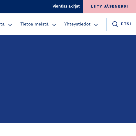
Vientiasiakirjat
LIITY JÄSENEKSI
sta
Tietoa meistä
Yhteystiedot
ETSI