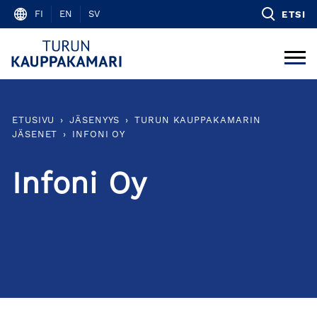
Skip
FI
EN
SV
ETSI
to
content
ETUSIVU
›
JÄSENYYS
›
TURUN KAUPPAKAMARIN
JÄSENET
›
INFONI OY
Infoni Oy