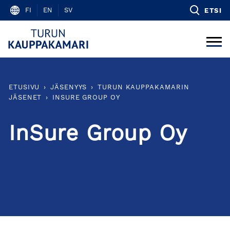
Skip
FI
EN
SV
ETSI
to
content
ETUSIVU
›
JÄSENYYS
›
TURUN KAUPPAKAMARIN
JÄSENET
›
INSURE GROUP OY
InSure Group Oy