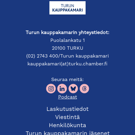
Turun kauppakamarin yhteystiedot:
Puolalankatu 1
20100 TURKU
(02) 2743 400/Turun kauppakamari
kauppakamari(at)turku.chamber.fi
Seuraa meitä:
Podcast
Laskutustiedot
Viestintä
Henkilökunta
Turun kauppakamarin jäsenet