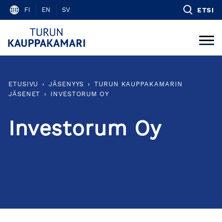
Skip
FI
EN
SV
ETSI
to
content
ETUSIVU
›
JÄSENYYS
›
TURUN KAUPPAKAMARIN
JÄSENET
›
INVESTORUM OY
Investorum Oy