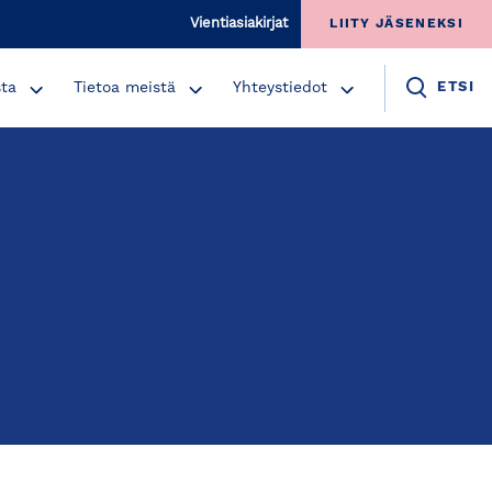
Vientiasiakirjat
LIITY JÄSENEKSI
sta
Tietoa meistä
Yhteystiedot
ETSI