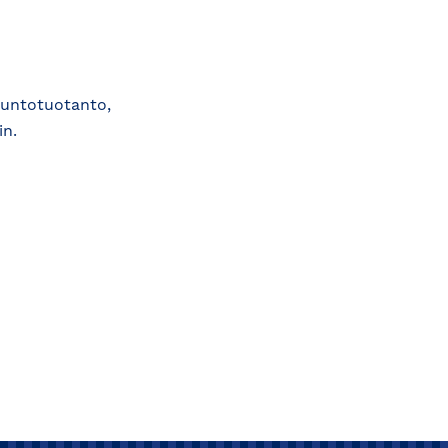
suntotuotanto,
in.