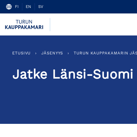
Skip
FI
EN
SV
to
content
ETUSIVU
›
JÄSENYYS
›
TURUN KAUPPAKAMARIN JÄ
Jatke Länsi-Suomi