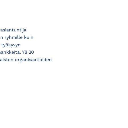
siantuntija.
n ryhmille kuin
a työkyvyn
nkkeita. Yli 20
isten organisaatioiden