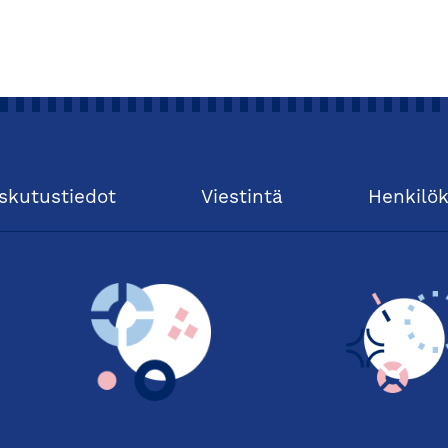
skutustiedot
Viestintä
Henkilö