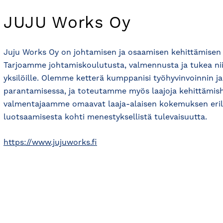
JUJU Works Oy
Juju Works Oy on johtamisen ja osaamisen kehittämisen a
Tarjoamme johtamiskoulutusta, valmennusta ja tukea nii
yksilöille. Olemme ketterä kumppanisi työhyvinvoinnin j
parantamisessa, ja toteutamme myös laajoja kehittämisha
valmentajaamme omaavat laaja-alaisen kokemuksen erila
luotsaamisesta kohti menestyksellistä tulevaisuutta.
https://www.jujuworks.fi