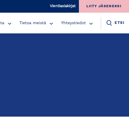
Vientiasiakirjat
LIITY JÄSENEKSI
sta
Tietoa meistä
Yhteystiedot
ETSI