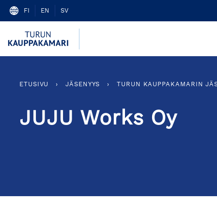
Skip
FI
EN
SV
to
content
ETUSIVU
›
JÄSENYYS
›
TURUN KAUPPAKAMARIN JÄ
JUJU Works Oy