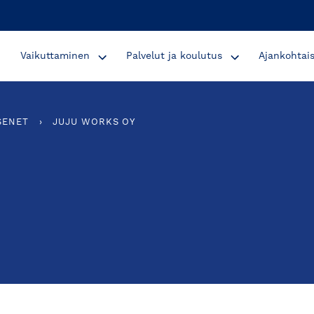
Vaikuttaminen
Palvelut ja koulutus
Ajankohtai
SENET
›
JUJU WORKS OY