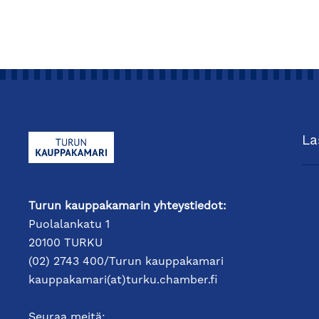
La
Turun kauppakamarin yhteystiedot:
Puolalankatu 1
20100 TURKU
(02) 2743 400/Turun kauppakamari
kauppakamari(at)turku.chamber.fi
Seuraa meitä: