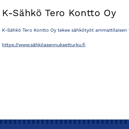
K-Sähkö Tero Kontto Oy
K-Sähkö Tero Kontto Oy tekee sähkö­työt ammatti­laisen t
https://www.sähköasennuksetturku.fi