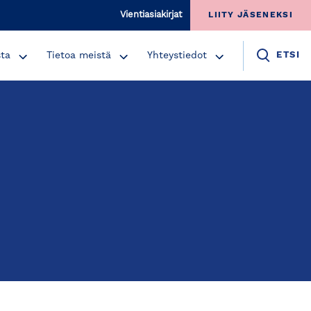
Vientiasiakirjat
LIITY JÄSENEKSI
sta
Tietoa meistä
Yhteystiedot
ETSI