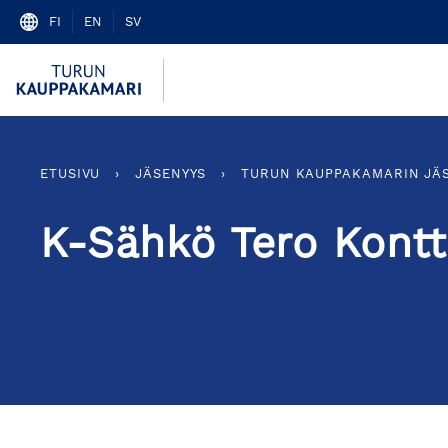
Skip
FI
EN
SV
to
content
ETUSIVU
›
JÄSENYYS
›
TURUN KAUPPAKAMARIN JÄ
K-Sähkö Tero Kont