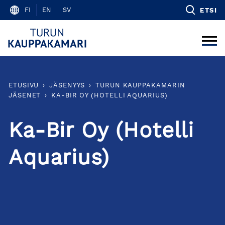
Skip
FI
EN
SV
ETSI
to
content
ETUSIVU
›
JÄSENYYS
›
TURUN KAUPPAKAMARIN
JÄSENET
›
KA-BIR OY (HOTELLI AQUARIUS)
Ka-Bir Oy (Hotelli
Aquarius)