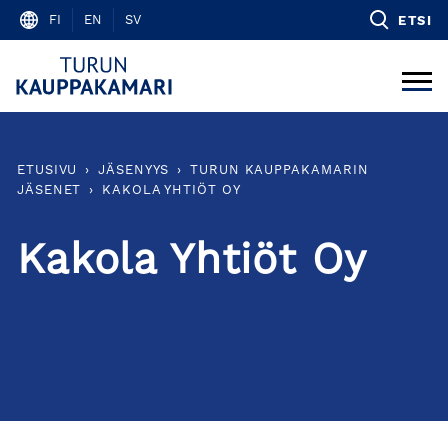
Skip
FI
EN
SV
ETSI
to
content
ETUSIVU
›
JÄSENYYS
›
TURUN KAUPPAKAMARIN
JÄSENET
›
KAKOLA YHTIÖT OY
Kakola Yhtiöt Oy