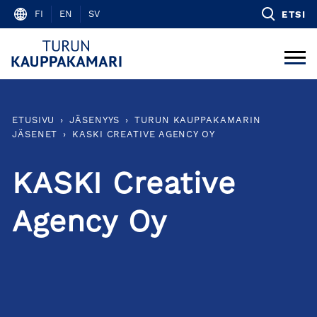
Skip
FI
EN
SV
ETSI
to
content
ETUSIVU
›
JÄSENYYS
›
TURUN KAUPPAKAMARIN
JÄSENET
›
KASKI CREATIVE AGENCY OY
KASKI Creative
Agency Oy