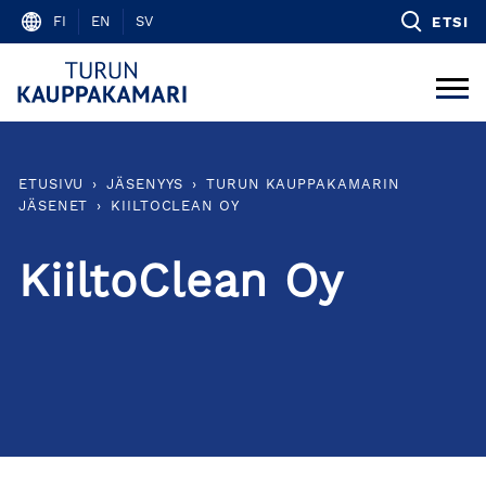
Skip
FI
EN
SV
ETSI
to
content
ETUSIVU
›
JÄSENYYS
›
TURUN KAUPPAKAMARIN
JÄSENET
›
KIILTOCLEAN OY
KiiltoClean Oy