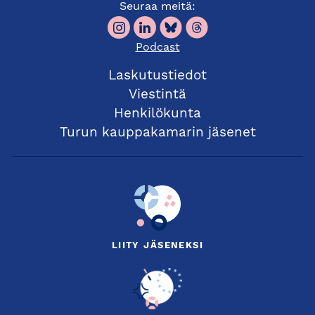
Seuraa meitä:
Podcast
Laskutustiedot
Viestintä
Henkilökunta
Turun kauppakamarin jäsenet
LIITY JÄSENEKSI