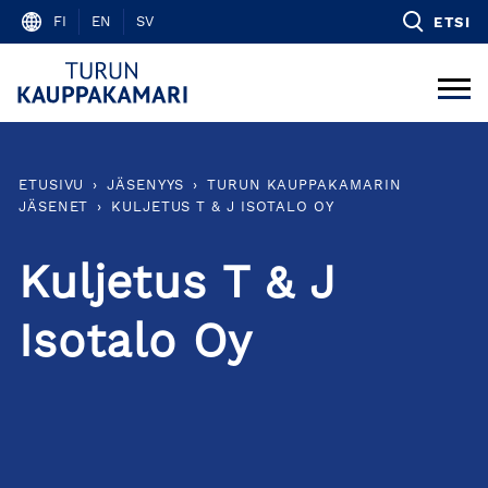
Skip
FI
EN
SV
ETSI
to
content
ETUSIVU
›
JÄSENYYS
›
TURUN KAUPPAKAMARIN
JÄSENET
›
KULJETUS T & J ISOTALO OY
Kuljetus T & J
Isotalo Oy