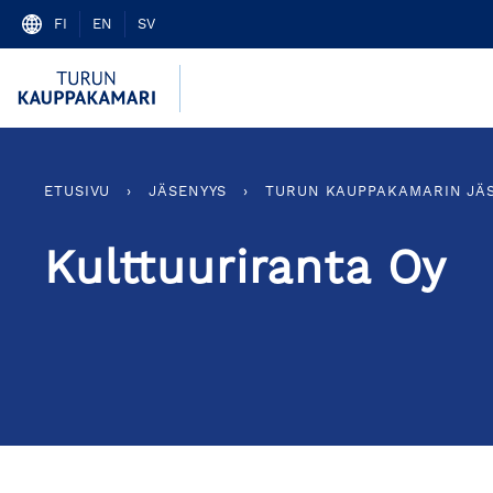
Skip
FI
EN
SV
to
content
ETUSIVU
›
JÄSENYYS
›
TURUN KAUPPAKAMARIN JÄ
Kulttuuriranta Oy