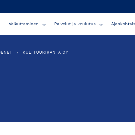
Vaikuttaminen
Palvelut ja koulutus
Ajankohtai
SENET
›
KULTTUURIRANTA OY