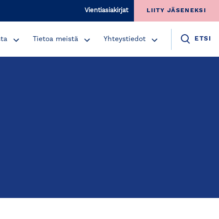
Vientiasiakirjat
LIITY JÄSENEKSI
sta
Tietoa meistä
Yhteystiedot
ETSI