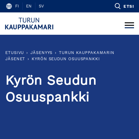
Skip
FI
EN
SV
ETSI
to
content
ETUSIVU
›
JÄSENYYS
›
TURUN KAUPPAKAMARIN
JÄSENET
›
KYRÖN SEUDUN OSUUSPANKKI
Kyrön Seudun
Osuuspankki