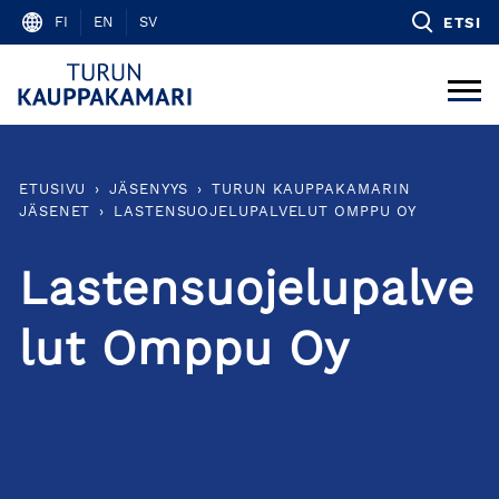
Skip
FI
EN
SV
ETSI
to
content
ETUSIVU
›
JÄSENYYS
›
TURUN KAUPPAKAMARIN
JÄSENET
›
LASTENSUOJELUPALVELUT OMPPU OY
Lastensuojelupalve
lut Omppu Oy