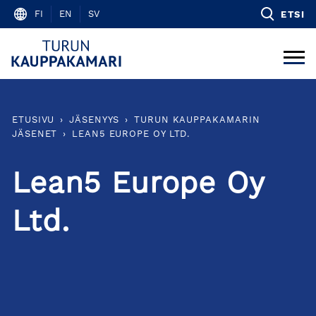
Skip
FI
EN
SV
ETSI
to
content
ETUSIVU
›
JÄSENYYS
›
TURUN KAUPPAKAMARIN
JÄSENET
›
LEAN5 EUROPE OY LTD.
Lean5 Europe Oy
Ltd.