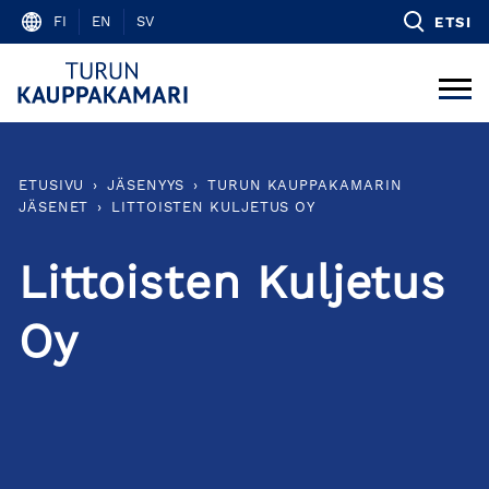
Skip
FI
EN
SV
ETSI
to
content
ETUSIVU
›
JÄSENYYS
›
TURUN KAUPPAKAMARIN
JÄSENET
›
LITTOISTEN KULJETUS OY
Littoisten Kuljetus
Oy