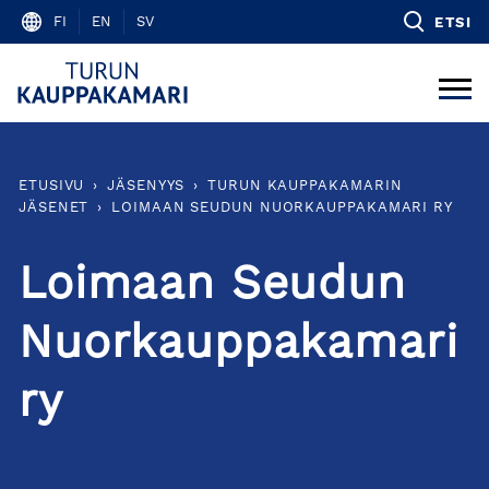
Skip
FI
EN
SV
ETSI
to
content
ETUSIVU
›
JÄSENYYS
›
TURUN KAUPPAKAMARIN
JÄSENET
›
LOIMAAN SEUDUN NUORKAUPPAKAMARI RY
Loimaan Seudun
Nuorkauppakamari
ry