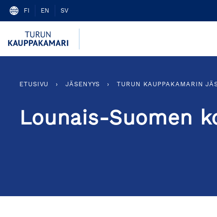
Skip
FI
EN
SV
to
content
ETUSIVU
›
JÄSENYYS
›
TURUN KAUPPAKAMARIN JÄ
Lounais-Suomen ko