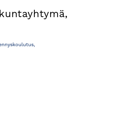
kuntayhtymä,
ennyskoulutus,