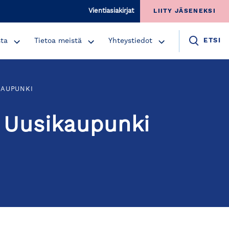
Vientiasiakirjat
LIITY JÄSENEKSI
sta
Tietoa meistä
Yhteystiedot
ETSI
KAUPUNKI
 Uusikaupunki