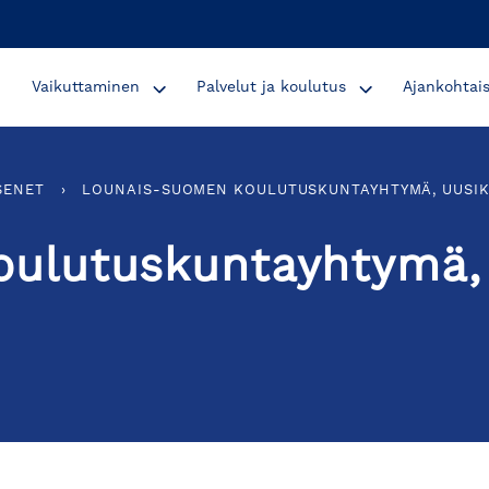
Vaikuttaminen
Palvelut ja koulutus
Ajankohtai
SENET
›
LOUNAIS-SUOMEN KOULUTUSKUNTAYHTYMÄ, UUSI
ulutuskuntayhtymä,