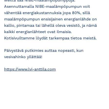
Meiltä saa NIBE-maalämpöpumppuja.
Asennuttamalla NIBE-maalämpöpumpun voit
vähentää energiakustannuksia jopa 80%, sillä
maalämpöpumpun ensisijainen energianlähde on
kallio, pintamaa tai lähellä oleva vesistö, ja nämä
kaikki energianlähteet ovat ilmaisia.
Kotisivuiltamme löydät tarkempaa tietoa meistä.
Päivystävä putkimies auttaa nopeasti, kun
vesivahinko yllättää!
https://www.lvi-anttila.com