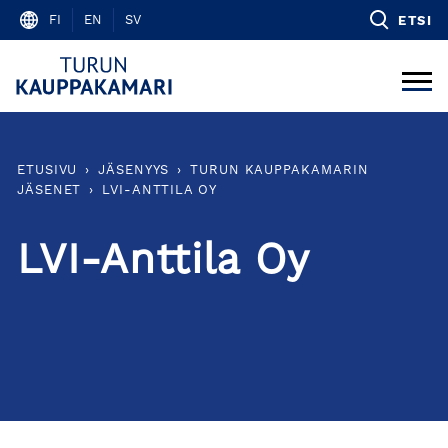
Skip
FI
EN
SV
ETSI
to
content
ETUSIVU
›
JÄSENYYS
›
TURUN KAUPPAKAMARIN
JÄSENET
›
LVI-ANTTILA OY
LVI-Anttila Oy