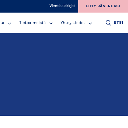
Vientiasiakirjat
LIITY JÄSENEKSI
sta
Tietoa meistä
Yhteystiedot
ETSI