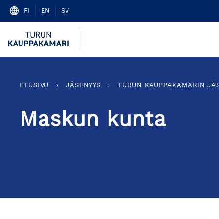
Skip
FI
EN
SV
to
content
ETUSIVU
›
JÄSENYYS
›
TURUN KAUPPAKAMARIN JÄ
Maskun kunta