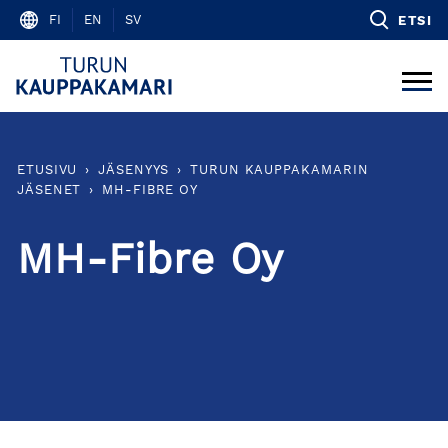
Skip
FI
EN
SV
ETSI
to
content
ETUSIVU
›
JÄSENYYS
›
TURUN KAUPPAKAMARIN
JÄSENET
›
MH-FIBRE OY
MH-Fibre Oy