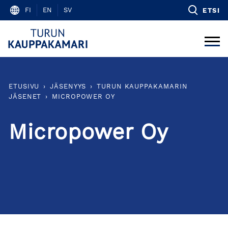
Skip
FI
EN
SV
ETSI
to
content
ETUSIVU
›
JÄSENYYS
›
TURUN KAUPPAKAMARIN
JÄSENET
›
MICROPOWER OY
Micropower Oy