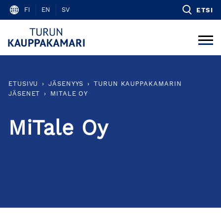
Skip
FI
EN
SV
ETSI
to
content
ETUSIVU
›
JÄSENYYS
›
TURUN KAUPPAKAMARIN
JÄSENET
›
MITALE OY
MiTale Oy