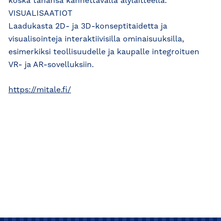
koska tahansa kannettavalla älylaitteella.
VISUALISAATIOT
Laadukasta 2D- ja 3D-konseptitaidetta ja
visualisointeja interaktiivisilla ominaisuuksilla,
esimerkiksi teollisuudelle ja kaupalle integroituen
VR- ja AR-sovelluksiin.
https://mitale.fi/