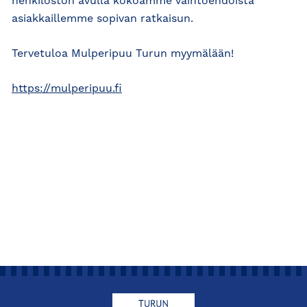
henkilöstön avulla kokoamme vaihtoehdoista
asiakkaillemme sopivan ratkaisun.
Tervetuloa Mulperipuu Turun myymälään!
https://mulperipuu.fi