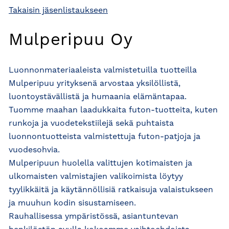
Takaisin jäsenlistaukseen
Mulperipuu Oy
Luonnonmateriaaleista valmistetuilla tuotteilla
Mulperipuu yrityksenä arvostaa yksilöllistä,
luontoystävällistä ja humaania elämäntapaa.
Tuomme maahan laadukkaita futon-tuotteita, kuten
runkoja ja vuodetekstiilejä sekä puhtaista
luonnontuotteista valmistettuja futon-patjoja ja
vuodesohvia.
Mulperipuun huolella valittujen kotimaisten ja
ulkomaisten valmistajien valikoimista löytyy
tyylikkäitä ja käytännöllisiä ratkaisuja valaistukseen
ja muuhun kodin sisustamiseen.
Rauhallisessa ympäristössä, asiantuntevan