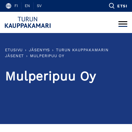
Skip
FI
EN
SV
ETSI
to
content
ETUSIVU
›
JÄSENYYS
›
TURUN KAUPPAKAMARIN
JÄSENET
›
MULPERIPUU OY
Mulperipuu Oy