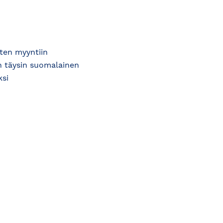
ten myyntiin
on täysin suomalainen
ksi