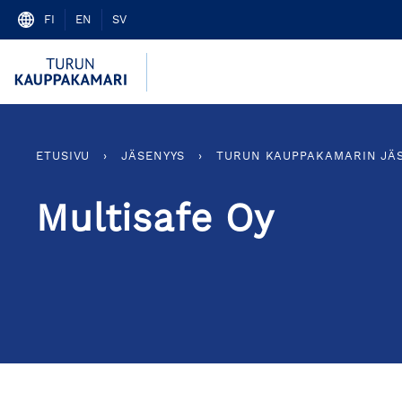
Skip
FI
EN
SV
to
content
ETUSIVU
›
JÄSENYYS
›
TURUN KAUPPAKAMARIN JÄ
Multisafe Oy