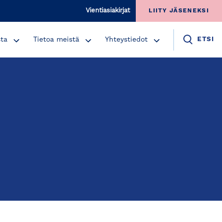
Vientiasiakirjat
LIITY JÄSENEKSI
sta
Tietoa meistä
Yhteystiedot
ETSI