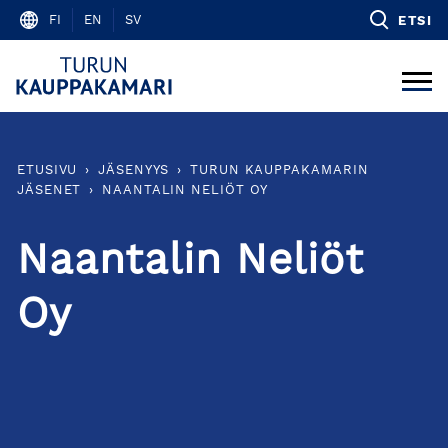
Skip
FI
EN
SV
ETSI
to
content
ETUSIVU
›
JÄSENYYS
›
TURUN KAUPPAKAMARIN
JÄSENET
›
NAANTALIN NELIÖT OY
Naantalin Neliöt
Oy