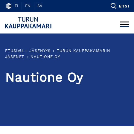
Skip
FI
EN
SV
ETSI
to
content
ETUSIVU
›
JÄSENYYS
›
TURUN KAUPPAKAMARIN
JÄSENET
›
NAUTIONE OY
Nautione Oy