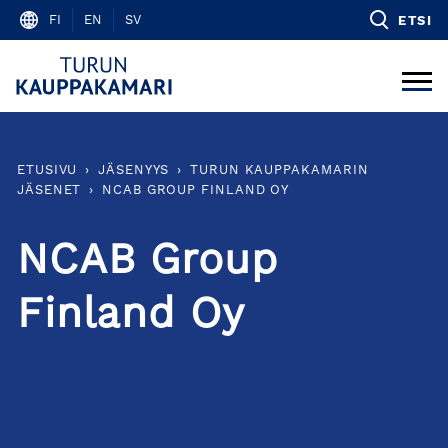
Skip
FI
EN
SV
ETSI
to
content
ETUSIVU
›
JÄSENYYS
›
TURUN KAUPPAKAMARIN
JÄSENET
›
NCAB GROUP FINLAND OY
NCAB Group
Finland Oy