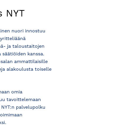
us NYT
ainen nuori innostuu
yritteliäänä
- ja taloustaitojen
a säätiöiden kanssa.
usalan ammattilaisille
eja alakoulusta toiselle
amaan omia
tuu tavoittelemaan
si NYT:n palvelupolku
 toimimaan
si.