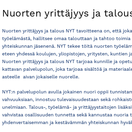
Nuorten yrittäjyys ja talo
Nuorten yrittäjyys ja talous NYT tavoitteena on, että jok
työelämästä, hallitsee omaa talouttaan ja tahtoo toimia 
yhteiskunnan jäsenenä. NYT tekee töitä nuorten työelämä
eteen yhdessä koulujen, yliopistojen, yritysten, kuntien j
Nuorten yrittäjyys ja talous NYT tarjoaa kunnille ja opet
kattavan palvelupolun, joka tarjoaa sisältöä ja materiaal
asteelle  aivan jokaiselle nuorelle.
NYT:n palvelupolun avulla jokainen nuori oppii tunnist
vahvuuksiaan, innostuu tulevaisuudestaan sekä rohkais
unelmiaan. Talous-, työelämä- ja yrittäjyystaitojen lisäk
vahvistaa osallisuuden tunnetta sekä kannustaa nuoria
yhdenvertaisemman ja kestävämmän yhteiskunnan hyväk