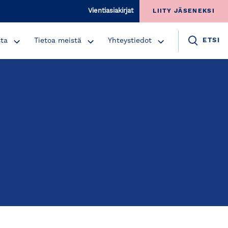
Vientiasiakirjat
LIITY JÄSENEKSI
sta
Tietoa meistä
Yhteystiedot
ETSI