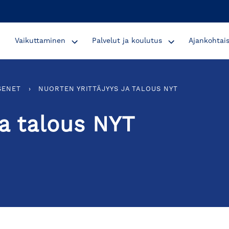
Vaikuttaminen
Palvelut ja koulutus
Ajankohtai
SENET
›
NUORTEN YRITTÄJYYS JA TALOUS NYT
ja talous NYT