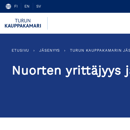
Skip
FI
EN
SV
to
content
ETUSIVU
›
JÄSENYYS
›
TURUN KAUPPAKAMARIN JÄ
Nuorten yrittäjyys 