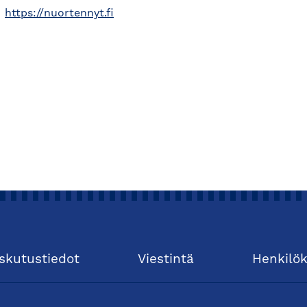
https://nuortennyt.fi
skutustiedot
Viestintä
Henkilö