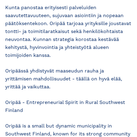
Kunta panostaa erityisesti palveluiden
saavutettavuuteen, sujuvaan asiointiin ja nopeaan
päätöksentekoon. Oripää tarjoaa yrityksille joustavat
tontti- ja toimitilaratkaisut sekä henkilökohtaista
neuvontaa. Kunnan strategia korostaa kestävää
kehitystä, hyvinvointia ja yhteistyötä alueen
toimijoiden kanssa.
Oripäässä yhdistyvät maaseudun rauha ja
yrittämisen mahdollisuudet - täällä on hyvä elää,
yrittää ja vaikuttaa.
Oripää - Entrepreneurial Spirit in Rural Southwest
Finland
Oripää is a small but dynamic municipality in
Southwest Finland, known for its strong community