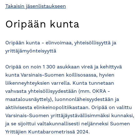
Takaisin jäsenlistaukseen
Oripään kunta
Oripään kunta - elinvoimaa, yhteisöllisyyttä ja
yrittäjämyönteisyyttä
Oripää on noin 1 300 asukkaan vireä ja kehittyvä
kunta Varsinais-Suomen koillisosassa, hyvien
liikenneyhteyksien varrella. Kunta tunnetaan
vahvasta yhteisöllisyydestään (mm. OKRA -
maatalousnäyttely), luonnonläheisyydestään ja
aktiivisesta elinkeinopolitiikastaan. Oripää on valittu
Varsinais-Suomen yrittäjäystävällisimmäksi kunnaksi,
ja se sijoittui valtakunnallisesti neljänneksi Suomen
Yrittäjien Kuntabarometrissä 2024.