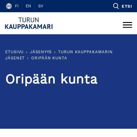
Skip
FI
EN
SV
ETSI
to
content
ETUSIVU
›
JÄSENYYS
›
TURUN KAUPPAKAMARIN
JÄSENET
›
ORIPÄÄN KUNTA
Oripään kunta