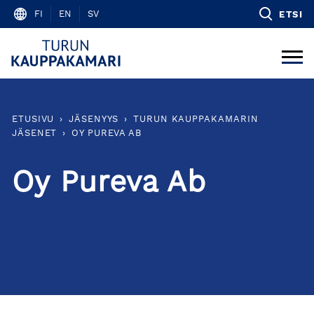
Skip
FI
EN
SV
ETSI
to
content
ETUSIVU
›
JÄSENYYS
›
TURUN KAUPPAKAMARIN
JÄSENET
›
OY PUREVA AB
Oy Pureva Ab