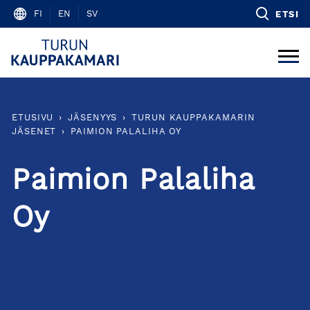
Skip
FI
EN
SV
ETSI
to
content
ETUSIVU
›
JÄSENYYS
›
TURUN KAUPPAKAMARIN
JÄSENET
›
PAIMION PALALIHA OY
Paimion Palaliha
Oy